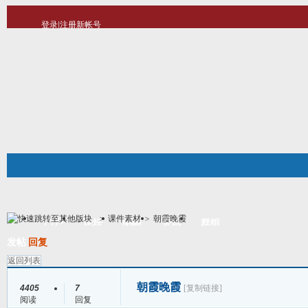
登录
|
注册新帐号
10分钟建站
社区服务
轻松转换
统计排行
站长大会
帮助
>
课件素材
>
朝霞晚霞
门户
论坛
图酷
资讯
群组
帖子
发帖
回复
返回列表
朝霞晚霞
4405
7
[复制链接]
阅读
回复