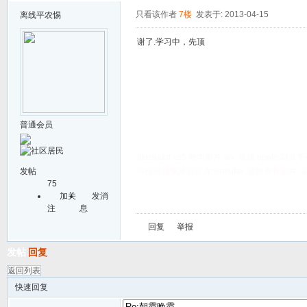
只看该作者
7楼
发表于: 2013-04-15
离线
平农惕
谢了.学习中，先顶
普通会员
illustrator cs5 教學影片
av
遙遙 apple 寫真
发帖
骨悚然撞鬼經驗影片 youtube
歌舞青春影片
75
加关
发消
注
息
回复
举报
发帖
回复
返回列表
快速回复