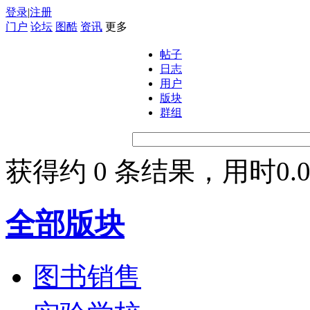
登录
|
注册
门户
论坛
图酷
资讯
更多
帖子
日志
用户
版块
群组
获得约 0 条结果，用时0.0
全部版块
图书销售