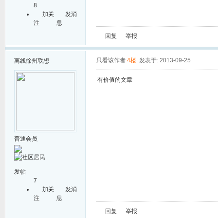
8
加关
发消
注
息
回复
举报
只看该作者
4楼
发表于: 2013-09-25
离线
徐州联想
有价值的文章
普通会员
发帖
7
加关
发消
注
息
回复
举报