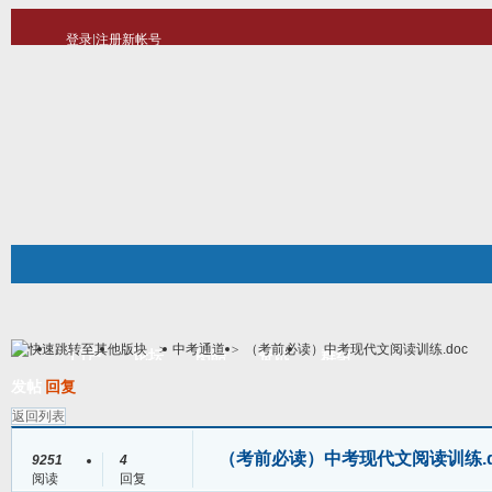
登录
|
注册新帐号
10分钟建站
社区服务
轻松转换
统计排行
站长大会
帮助
>
中考通道
>
（考前必读）中考现代文阅读训练.doc
门户
论坛
图酷
资讯
群组
帖子
发帖
回复
返回列表
（考前必读）中考现代文阅读训练.d
9251
4
阅读
回复