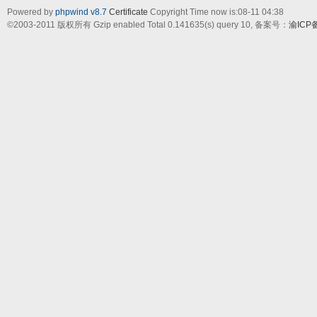
Powered by
phpwind v8.7
Certificate
Copyright Time now is:08-11 04:38
©2003-2011
版权所有 Gzip enabled
Total 0.141635(s) query 10,
备案号：
渝ICP备